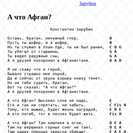
Зарубин
А что Афган?
                  Константин Зарубин

Оставь, братан, ненужный спор,             
D
Пусть ты шофер, и я шофер,                 
B
Но ты служил в Улан-Уде, ты не был ранен,  
C
D
G
Ты убегал от старшины,                     
G
A
Ты видел радужные сны,                     
G
A
А я друзей похоронил в Афганистане.        
D
A
D
Я не скажу что я герой,

Бывало страшно мне порой,

Да и сейчас от звука взрыва книзу тянет.

Но не тебе судить, братан,

Вот ты сказал: "А что Афган?"

А я друзей похоронил в Афганистане.

А что Афган? Высоких слов не надо,         
E
Его и так ни спрятать, ни забыть.          
C
Fis
H
Тому, кто выжил, будет жизнь наградой,     
E
H
E
А кто погиб, тот в песнях будет жить.      
Fis
H
А что Афган? Там кишлаки в огне,           
D
E
A
Там на вершинах горных снег не тает,       
D
E
A
Там наших пленных зверски убивают,         
E
A
E
A