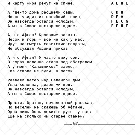
И карту мира режут на спине.               
A
E
H
E
А где-то дома расцвели сады,               
C
D
H
Но не увидит их погибший  воин,            
D
E
A
Он навсегда остался молодым,               
H
E
C
G
А мы в Союзе постарели вдвое.              
F
E
H
E
А что Афган? Кровавые закаты,

Песок и горы - все не как у нас,

Идут на смерть советские солдаты,

Не обсуждая Родины приказ.

А что Афган? Я часто вижу сон:

В горах колонна стала под обстрелом,

А у меня "Калашников" заело,

 из ствола не пули, а песок.

Развеял ветер над Салангом дым,

Ушла колонна, дизелями воя.

Он навсегда остался молодым,

А мы в Союзе постарели вдвое.

Прости, братан, печален мой рассказ,

Но веселей не скажешь об Афгане,

Одна лишь боль лежит в душе  у нас:

Еще на сколько мы старее станем?