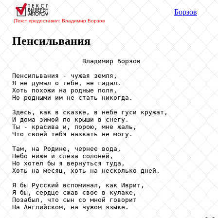
Борзов
(Текст предоставил: Владимир Борзов
Пенсильвания
                  Владимир Борзов

Пенсильвания - чужая земля,

Я не думал о тебе, не гадал.

Хоть похожи на родные поля,

Но родными им не стать никогда.

Здесь, как в сказке, в небе гуси кружат,

И дома зимой по крыши в снегу.

Ты - красива и, порою, мне жаль,

Что своей тебя назвать не могу.

Там, на Родине, чернее вода,

Небо ниже и слеза солоней,

Но хотел бы я вернуться туда,

Хоть на месяц, хоть на несколько дней.

Я бы Русский вспоминал, как Иврит,

Я бы, сердце сжав свое в кулаке,

Позабыл, что сын со мной говорит

На Английском, на чужом языке.