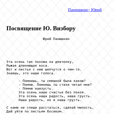
Панюшкин
< Юрий
Посвящение Ю. Визбору
                  Юрий Панюшкин

Эта осень так похожа на девчонку,

Рыжая длиннющая коса.

Вот и листья с нею шепчутся о чем-то.

Знаешь, это наши голоса.

      - Помнишь, ты смешной была какою?

      - Помню. Помнишь ты стихи читал мне?

      - Помню наизусть.

      Эта осень наше счастье без покоя.

      Эта осень наша радость, наша грусть.

      Наша радость, но и наша грусть.

С нами не спеши расстаться, сделай милость,

Дай уйти по листьям босиком.
