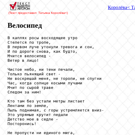
Королёва
< Т
(Текст предоставил: Татьяна Королёва
<)
Велосипед
В каплях росы восходящее утро

Стелется по тропе,

В первом луче утонули тревога и сон,

И по дороге снова, как будто,

Мчится велосипед -

Ветер в лицо!

Чистое небо, ни тени печали,

Только пьянящий свет -

Не воскрешай меня, не торопи, не спугни

Час, когда солнце косыми лучами

Мчит по сырой траве

Следом за ним!

Кто там без устали метры листает

Лентами по земле,

Пыль поднимая, с горы устремляется вниз-

Это упрямые крутит педали

Детство мое в седле -

Посторонись!

Не пропусти ни единого мига,
