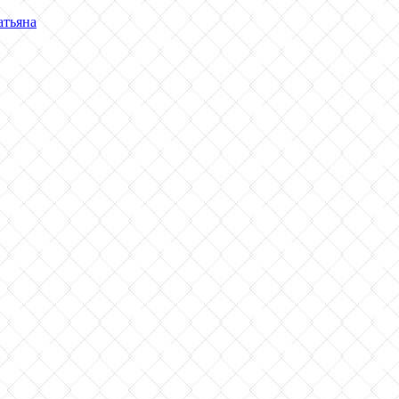
атьяна