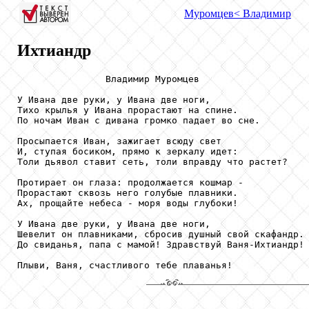
Муромцев
< Владимир
Ихтиандр
                Владимир Муромцев

У Ивана две руки, у Ивана две ноги,

Тихо крылья у Ивана прорастают на спине.

По ночам Иван с дивана громко падает во сне.

Просыпается Иван, зажигает всюду свет

И, ступая босиком, прямо к зеркалу идет:

Толи дьявол ставит сеть, толи вправду что растет?

Протирает он глаза: продолжается кошмар -

Прорастают сквозь него голубые плавники.

Ах, прощайте небеса - моря воды глубоки!

У Ивана две руки, у Ивана две ноги,

Шевелит он плавниками, сбросив душный свой скафандр.

До свиданья, папа с мамой! Здравствуй Ваня-Ихтиандр!

Плыви, Ваня, счастливого тебе плаванья!