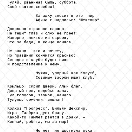
Гуляй, рванина! Сыпь, суббота,

Своё святое серебро!

            Загадку вносит в этот пир

            Афиша с надписью: "Шекспир".

Довольно странное словцо –

Не тешит глаз и слух не греет:

Наверно, лектор из евреев, –

Что за беда, в конце концов,

Не важно – кто и почему,

Но праздник кончится красиво:

Сегодня в клубе будет пиво

И представление к нему.

            Мужик, упорный как Колумб,

            Совиным взором ищет клуб.

Крыльцо. Скрип двери. Алый флаг.

Дощатый пол, подобье зала.

Гул голосов, звонок, начало...

Тулупы, семечки, аншлаг!

Колхоз "Прогресс". Вильям Шекспир.

Игра. Галёрка дует брагу.

Какой-то Гамлет рвется в драку, –

Кончай, ребята, мы за мир!

            Но нет, не дрогнула рука
