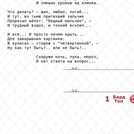
            И смешан кровью яд клинка.

Что делать? – жил, любил, погиб...

И тут, во тьме притихший зальчик

Прорезал шёпот: "Бедный мальчик", –

И трудный вздох, и тонкий всхлип...

И всё... И просто нечем крыть...

Для завершения картинки:

В кулисах – сторож с "четвертинкой", –

Ну как тут быть?.. или не быть?..

            Снаружи ночь, луна, мороз,

            И нет ответа на вопрос...