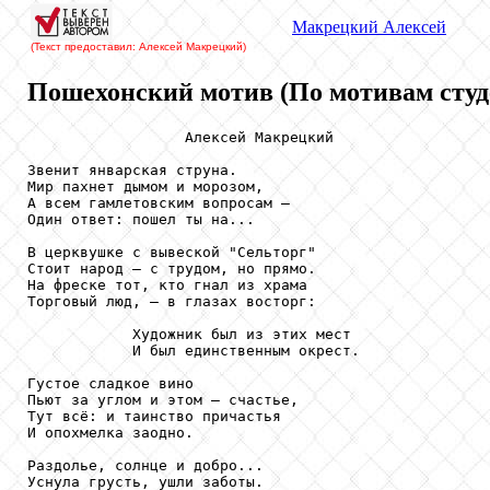
Макрецкий
Алексей
(Текст предоставил: Алексей Макрецкий
)
Пошехонский мотив (По мотивам студе
                  Алексей Макрецкий

Звенит январская струна.

Мир пахнет дымом и морозом,

А всем гамлетовским вопросам –

Один ответ: пошел ты на...

В церквушке с вывеской "Сельторг"

Стоит народ – с трудом, но прямо.

На фреске тот, кто гнал из храма

Торговый люд, – в глазах восторг:

            Художник был из этих мест

            И был единственным окрест.

Густое сладкое вино

Пьют за углом и этом – счастье,

Тут всё: и таинство причастья

И опохмелка заодно.

Раздолье, солнце и добро...

Уснула грусть, ушли заботы.
