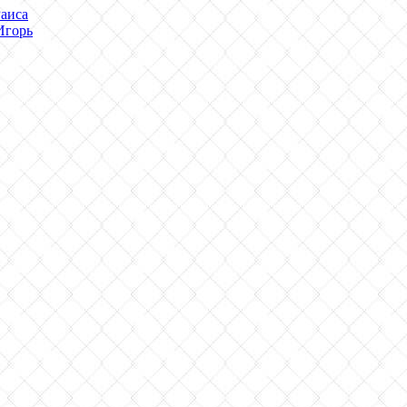
аиса
Игорь