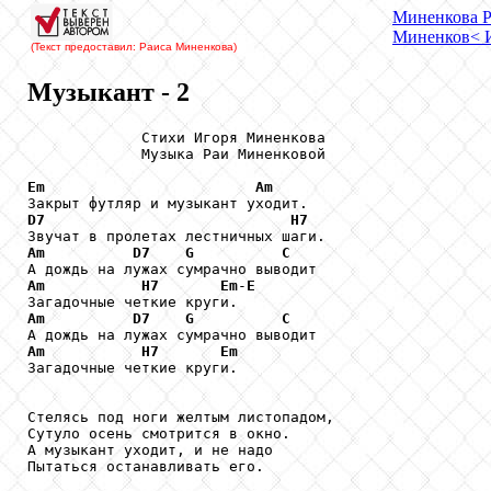
Миненкова
Р
Миненков
< 
(Текст предоставил: Раиса Миненкова
)
Музыкант - 2
             Стихи Игоря Миненкова

             Музыка Раи Миненковой

Em
Am
D7
H7
Am
D7
G
C
Am
H7
Em
-
E
Am
D7
G
C
Am
H7
Em
Загадочные четкие круги.

Стелясь под ноги желтым листопадом,

Сутуло осень смотрится в окно.

А музыкант уходит, и не надо

Пытаться останавливать его.
