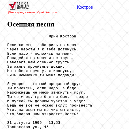
Костров
(Текст предоставил: Юрий Костров
Осенняя песня
                  Юрий Костров

Если хочешь - обопрись на меня -

Через версты я к тебе дотянусь.

Если надо - положись на меня,

Понадейся на меня и не трусь.

Навевают нам осеннюю грусть

Затяжные проливные дожди.

Но тебе я помогу, я клянусь,

Лишь немножко ты меня подожди!

Я уверен - ты мой преданный друг,

Ты поможешь, если надо, в беде.

Разомкнешь не мною замкнутый круг.

Ты со мною, где б я ни был, - везде.

И пускай мы держим чувства в узде:

Ведь не все же можно вслух произнесть

Что, напишем мы на чистом листе,

Что Благая нам откроется Весть!

21
 августа 
1999
 - 
13
:
33
Талнахская ул., 
48