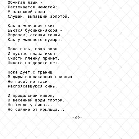
Обжигая язык -

Растекается немотой;

У засохшей лозы

Слушай, выпавший золотой,

Как в молчания скит

Бьются бусинки-якоря -

Впрочем, стенки тонки,

Как у мыльного пузыря.

Пока пыль, пока звон

И пустые глаза икон -

Счисти пленку примет,

Никого на дороге нет.

Пока дует с границ

В дыры выплаканных глазниц -

Не гаси, не гаси

Распоясавшуюся синь,

И прощальный кивок,

И весенней воды глоток.

Но тепло у лица...

Но сияние от крыльца...