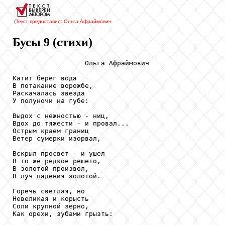
(Текст предоставил: Ольга Афраймович
Бусы 9 (стихи)
                  Ольга Афраймович

Катит берег вода

В потакание ворожбе,

Раскачалась звезда

У полуночи на губе:

Выдох с нежностью - ниц,

Вдох до тяжести - и провал...

Острым краем границ

Ветер сумерки изорвал,

Вскрыл просвет - и ушел

В то же редкое решето,

В золотой произвол,

В луч падения золотой.

Горечь светлая, но

Невеликая и корысть

Соли крупной зерно,

Как орехи, зубами грызть:
