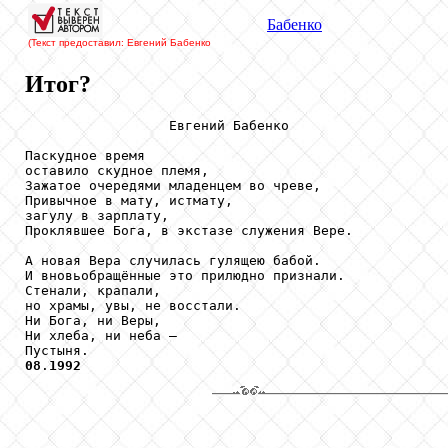
Бабенко
(Текст предоставил: Евгений Бабенко
Итог?
                  Евгений Бабенко

Паскудное время

оставило скудное племя,

Зажатое очередями младенцем во чреве,

Привычное в мату, истмату,

загулу в зарплату,

Проклявшее Бога, в экстазе служения Вере.

А новая Вера случилась гулящею бабой.

И вновьобращённые это прилюдно признали.

Стенали, крапали,

но храмы, увы, не восстали.

Ни Бога, ни Веры,

Ни хлеба, ни неба –

08
.
1992