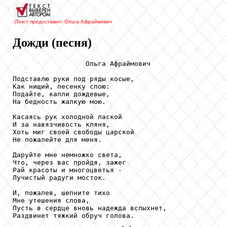
(Текст предоставил: Ольга Афраймович
Дожди (песня)
                  Ольга Афраймович

Подставлю руки под ряды косые,

Как нищий, песенку спою:

Подайте, капли дождевые,

На бедность жалкую мою.

Касаясь рук холодной лаской

И за навязчивость кляня,

Хоть миг своей свободы царской

Не пожалейте для меня.

Даруйте мне немножко света,

Что, через вас пройдя, зажег

Рай красоты и многоцветья -

Лучистый радуги мосток.

И, пожалев, шепните тихо

Мне утешения слова,

Пусть в сердце вновь надежда вспыхнет,

Раздвинет тяжкий обруч голова.