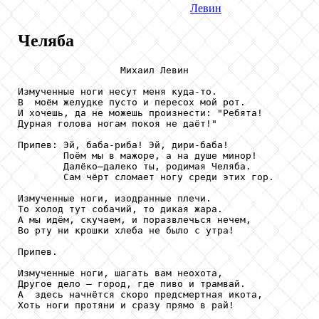
Левин
Челяба
                  Михаил Левин

Измученные ноги несут меня куда-то.

В  моём желудке пусто и пересох мой рот.

И хочешь, да не можешь произнести: "Ребята!

Дурная голова ногам покоя не даёт!"

Припев: Эй, баба-риба! Эй, дири-баба!

        Поём мы в мажоре, а на душе минор!

        Далёко–далеко ты, родимая Челяба.

        Сам чёрт сломает ногу среди этих гор.

Измученные ноги, изодранные плечи.

То холод тут собачий, то дикая жара.

А мы идём, скучаем, и поразвлечься нечем,

Во рту ни крошки хлеба не было с утра!

Припев.

Измученные ноги, шагать вам неохота,

Другое дело — город, где пиво и трамвай.

А  здесь начнётся скоро предсмертная икота,

Хоть ноги протяни и сразу прямо в рай!
