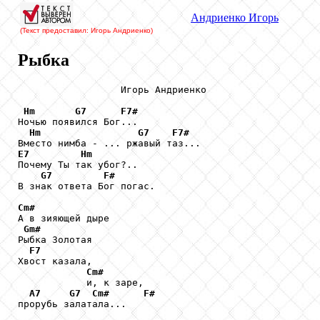
Андриенко
Игорь
(Текст предоставил: Игорь Андриенко
)
Рыбка
                  Игорь Андриенко

Hm
G7
F7#
Ночью появился Бог...

Hm
G7
F7#
E7
Hm
Почему Ты так убог?..

G7
F#
В знак ответа Бог погас.

Cm#

А в зияющей дыре

Gm#
Рыбка Золотая

F7
Хвост казала,

Cm#
            и, к заре,

A7
G7
Cm#
F#
прорубь залатала...
