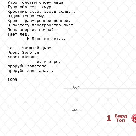
Утро толстым слоем льда

Туполобо сеет хмур...

Крестник сюра, звезд солдат,

Отдаю тепло ему.

Кровь, размеренной волной,

В пустоту пространства льет

Боль энергии ночной.

Тает лед.

        И День встает...

как в зияющей дыре

Рыбка Золотая

Хвост казала,

            и, к заре,

прорубь залатала...

прорубь залатала...

1999