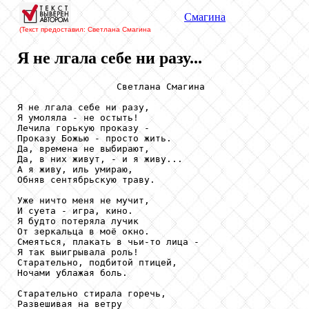
Смагина
(Текст предоставил: Светлана Смагина
Я не лгала себе ни разу...
                  Светлана Смагина

Я не лгала себе ни разу,

Я умоляла - не остыть!

Лечила горькую проказу -

Проказу Божью - просто жить.

Да, времена не выбирают,

Да, в них живут, - и я живу...

А я живу, иль умираю,

Обняв сентябрьскую траву.

Уже ничто меня не мучит,

И суета - игра, кино.

Я будто потеряла лучик

От зеркальца в моё окно.

Смеяться, плакать в чьи-то лица -

Я так выигрывала роль!

Старательно, подбитой птицей,

Ночами ублажая боль.

Старательно стирала горечь,

Развешивая на ветру
