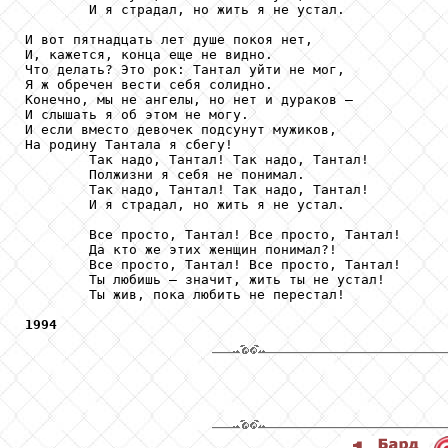
        И я страдал, но жить я не устал.

И вот пятнадцать лет душе покоя нет,

И, кажется, конца еще не видно.

Что делать? Это рок: Тантал уйти не мог,

Я ж обречен вести себя солидно.

Конечно, мы не ангелы, но нет и дураков –

И слышать я об этом не могу.

И если вместо девочек подсунут мужиков,

На родину Тантала я сбегу!

        Так надо, Тантал! Так надо, Тантал!

        Полжизни я себя не понимал.

        Так надо, Тантал! Так надо, Тантал!

        И я страдал, но жить я не устал.

        Все просто, Тантал! Все просто, Тантал!

        Да кто же этих женщин понимал?!

        Все просто, Тантал! Все просто, Тантал!

        Ты любишь – значит, жить ты не устал!

        Ты жив, пока любить не перестал!

1994