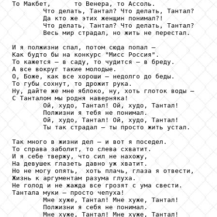
То Макбет,      то Венера, то Ассоль.

        Что делать, Тантал? Что делать, Тантал?

        Да кто же этих женщин понимал?!

        Что делать, Тантал? Что делать, Тантал?

        Весь мир страдал, но жить не перестал.

И я полжизни спал, потом сюда попал –

Как будто бы на конкурс "Мисс Россия".

То кажется – в саду, то чудится – в бреду.

А все вокруг такие молодые.

О, Боже, как все хороши – недолго до беды.

То губы сохнут, то дрожит рука.

Ну, дайте же мне яблоко, ну, хоть глоток воды –

С Танталом мы родня наверняка!

        Ой, худо, Тантал! Ой, худо, Тантал!

        Полжизни я тебя не понимал.

        Ой, худо, Тантал! Ой, худо, Тантал!

        Ты так страдал – ты просто жить устал.

Так много в жизни дел – и вот я поседел.

То справа заболит, то слева схватит.

И я себе твержу, что сил не нахожу,

На девушек глазеть давно уж хватит.

Но не могу опять,  хоть плачь, глаза я отвести,

Жизнь к аргументам разума глуха.

Не голод и не жажда все грозят с ума свести.

Тантала муки – просто чепуха!

        Мне хуже, Тантал! Мне хуже, Тантал!

        Полжизни я себя не понимал.

        Мне хуже, Тантал! Мне хуже, Тантал!
