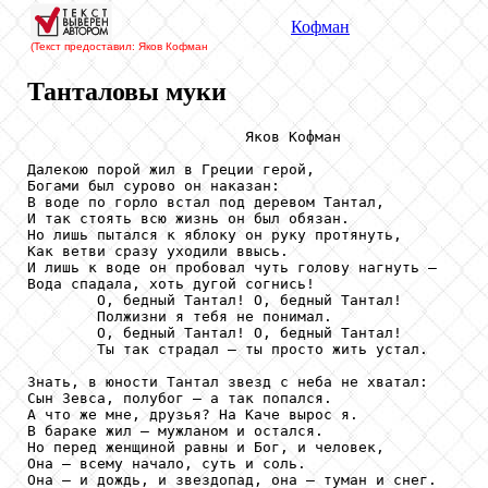
Кофман
(Текст предоставил: Яков Кофман
Танталовы муки
                         Яков Кофман

Далекою порой жил в Греции герой,

Богами был сурово он наказан:

В воде по горло встал под деревом Тантал,

И так стоять всю жизнь он был обязан.

Но лишь пытался к яблоку он руку протянуть,

Как ветви сразу уходили ввысь.

И лишь к воде он пробовал чуть голову нагнуть –

Вода спадала, хоть дугой согнись!

        О, бедный Тантал! О, бедный Тантал!

        Полжизни я тебя не понимал.

        О, бедный Тантал! О, бедный Тантал!

        Ты так страдал – ты просто жить устал.

Знать, в юности Тантал звезд с неба не хватал:

Сын Зевса, полубог – а так попался.

А что же мне, друзья? На Каче вырос я.

В бараке жил – мужланом и остался.

Но перед женщиной равны и Бог, и человек,

Она – всему начало, суть и соль.

Она – и дождь, и звездопад, она – туман и снег.
