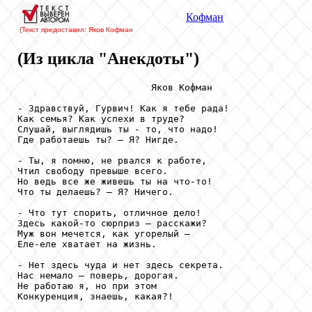
Кофман
(Текст предоставил: Яков Кофман
(Из цикла "Анекдоты")
                        Яков Кофман

- Здравствуй, Гурвич! Как я тебе рада!

Как семья? Как успехи в труде?

Слушай, выглядишь ты - то, что надо!

Где работаешь ты? – Я? Нигде.

- Ты, я помню, не рвался к работе,

Чтил свободу превыше всего.

Но ведь все же живешь ты на что-то!

Что ты делаешь? – Я? Ничего.

- Что тут спорить, отличное дело!

Здесь какой-то сюрприз – расскажи?

Муж вон мечется, как угорелый –

Еле-еле хватает на жизнь.

- Нет здесь чуда и нет здесь секрета.

Нас немало – поверь, дорогая.

Не работаю я, но при этом

Конкуренция, знаешь, какая?!
