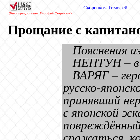
Скоренко
< Тимофей
(Текст предоставил: Тимофей Скоренко
<)
Прощание с капитан
Пояснения и
НЕПТУН – в 
ВАРЯГ – геро
русско-японско
принявший нер
с японской эск
повреждённый 
сражаться, к