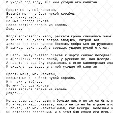
И уходил под воду, а с ним уходил его капитан.

Прости меня, мой капитан,

Возьмёт меня на борт чужой корабль,

И я покину тебя...

Во имя Господа Христа

Глаза застила пелена из капель

Дождя...

Когда волновалось небо, раскаты грома слышались чаще

И злился на Одиссея ветров владыка, хитрый Эол,

Эскадра японских ниндзя боялась добраться до рукопашн
И адмирал узкоглазый в сердцах ударил рукой о стол.

И Гарри Смиту сказал: "Какая к чёрту сейчас погодка!

В Английских портах покой, у русских же, как всегда, 
А где-то неподалёку скрывалась в огне канонерская лод
И уходила под воду, а с ней уходил её капитан.

Прости меня, мой капитан,

Возьмёт меня на борт чужой корабль,

И я покину тебя...

Во имя Господа Христа

Глаза застила пелена из капель

Дождя...

Когда разыгрались души и больше никто не хотел быть п
И, к чести надо сказать, никто не хотел быть даже вто
Я понял, что мой капитан имел, как всегда, железные н
Он оставался последним, и в этом был смысл его игры.
