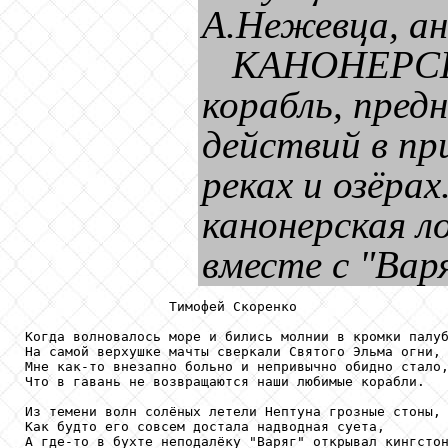
А.Нежевца, ан
КАНОНЕРСК
корабль, пред
действий в пр
реках и озёрах
канонерская л
вместе с "Вар
                  Тимофей Скоренко

Когда волновалось море и бились молнии в кромки палуб
На самой верхушке мачты сверкали Святого Эльма огни,

Мне как-то внезапно больно и непривычно обидно стало,
Что в гавань не возвращаются наши любимые корабли.

Из темени волн солёных летели Нептуна грозные стоны,

Как будто его совсем достала надводная суета,

А где-то в бухте неподалёку "Варяг" открывал кингстон