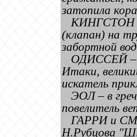
затопила кора
КИНГСТОН –
(клапан) на т
забортной вод
ОДИССЕЙ – в
Итаки, велики
искатель при
ЭОЛ – в греч
повелитель ве
ГАРРИ и СМ
Н.Рубцова "Ш