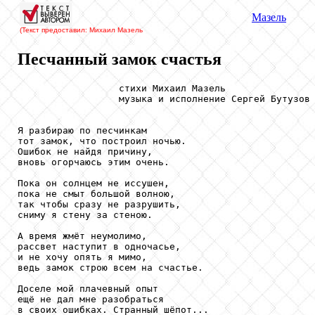
Мазель
(Текст предоставил: Михаил Мазель
Песчанный замок счастья
                  стихи Михаил Мазель

                  музыка и исполнение Сергей Бутузов

Я разбираю по песчинкам

тот замок, что построил ночью.

Ошибок не найдя причину,

вновь огорчаюсь этим очень.

Пока он солнцем не иссушен,

пока не смыт большой волною,

так чтобы сразу не разрушить,

сниму я стену за стеною.

А время жмёт неумолимо,

рассвет наступит в одночасье,

и не хочу опять я мимо,

ведь замок строю всем на счастье.

Доселе мой плачевный опыт

ещё не дал мне разобраться

в своих ошибках. Странный шёпот...
