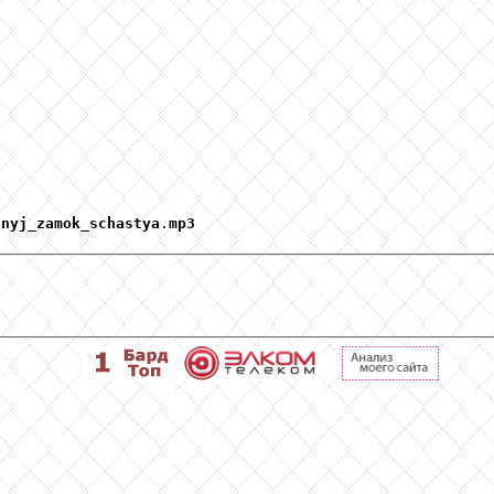
anyj
_
zamok
_
schastya
.
mp3