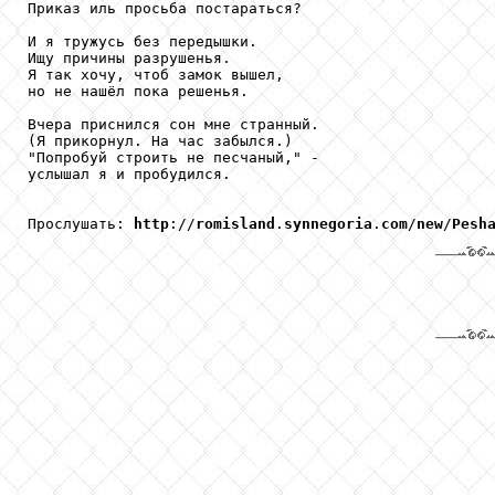
Приказ иль просьба постараться?

И я тружусь без передышки.

Ищу причины разрушенья.

Я так хочу, чтоб замок вышел,

но не нашёл пока решенья.

Вчера приснился сон мне странный.

(Я прикорнул. На час забылся.)

"Попробуй строить не песчаный," -

услышал я и пробудился.

Прослушать: 
http
://
romisland
.
synnegoria
.
com
/
new
/
Pesh