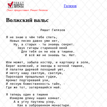
Гилязов
(Текст предоставил: Ришат Гилязов
Волжский вальс
                  Ришат Гилязов

Я не знаю о чём тебе спеть,

  Новых песен давно уже нет,

    Ну, а старых - ты знаешь секрет.

      Звук гитары старинной моей

        Для тебя он не нов в тишине.

          И всё же не знаешь ты. Нет.

Или может, забыла костёр, и картошку в золе,

Берег волжский, и звезды в ночной тишине,

И палатки дырявой походный уют,

И мечту нашу светлую, светлую,

Пароходов прощальных гудки,

Аромат подгоревшей ухи,

И лесную божественность тайн, -

Где же тот, затерявшийся май.

Я теперь один в тишине

  Измеряю длину наших комнат.

    А в углу паутины узор,

      Как в заброшенном монастыре.
