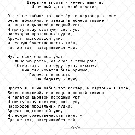
        Дверь не выбить и нечего выпить,

          И не выйти на новый простор.

Это я не забыл: тот костёр, и картошку в золе,

Берег волжский, и звезды в ночной тишине,

И палатки дырявой походный уют,

И мечту нашу светлую, светлую,

Пароходов прощальных гудки,

Аромат подгоревшей ухи,

И лесную божественность тайн, -

Где же тот, затерявшийся май.

Ну, а если мне постучат,

  Одинокую дверь, отыскав в этом доме, -

    Открывать я не буду, увы, никому.

      Мне так хочется быть одному,

         Полежать и повыть

            На беднягу - луну.

Просто я, я не забыл тот костёр, и картошку в золе,

Берег волжский, и звезды в ночной тишине,

И палатки дырявой походный уют,

И мечту нашу светлую, светлую,

Пароходов прощальных гудки,

Аромат подгоревшей ухи,

И лесную божественность тайн, -

Где же тот, затерявшийся май.