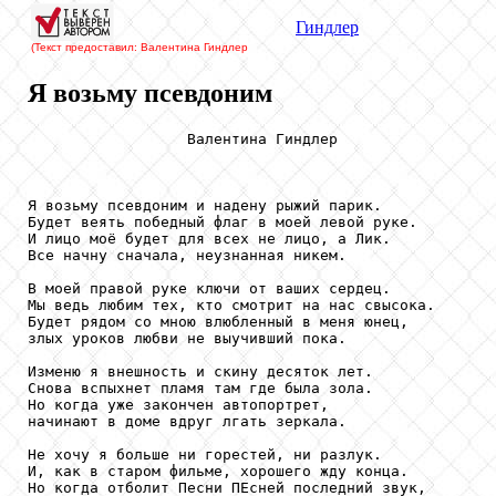
Гиндлер
(Текст предоставил: Валентина Гиндлер
Я возьму псевдоним
                  Валентина Гиндлер

Я возьму псевдоним и надену рыжий парик. 

Будет веять победный флаг в моей левой руке. 

И лицо моё будет для всех не лицо, а Лик. 

Все начну сначала, неузнанная никем. 

В моей правой руке ключи от ваших сердец. 

Мы ведь любим тех, кто смотрит на нас свысока. 

Будет рядом со мною влюбленный в меня юнец, 

злых уроков любви не выучивший пока. 

Изменю я внешность и скину десяток лет. 

Снова вспыхнет пламя там где была зола. 

Но когда уже закончен автопортрет, 

начинают в доме вдруг лгать зеркала. 

Не хочу я больше ни горестей, ни разлук. 

И, как в старом фильме, хорошего жду конца. 

Но когда отболит Песни ПЕсней последний звук, 
