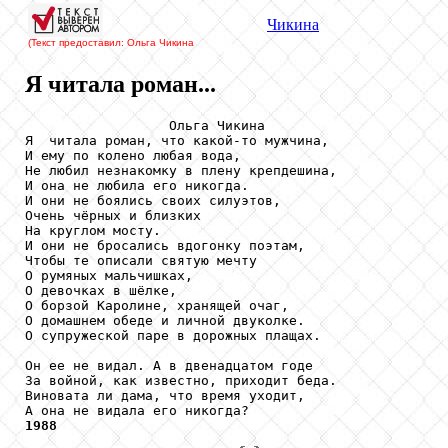
Чикина
(Текст предоставил: Ольга Чикина
Я читала роман...
                  Ольга Чикина

Я  читала роман, что какой-то мужчина,

И ему по колено любая вода,

Не любил незнакомку в плену крепдешина,

И она не любила его никогда.

И они не боялись своих силуэтов,

Очень чёрных и близких

На круглом мосту.

И они не бросались вдогонку поэтам,

Чтобы те описали святую мечту

О румяных мальчишках,

О девочках в шёлке,

О борзой Каролине, хранящей очаг,

О домашнем обеде и личной двуколке.

О супружеской паре в дорожных плащах.

Он ее не видал. А в двенадцатом годе

За войной, как известно, приходит беда.

Виновата ли дама, что время уходит,

1988