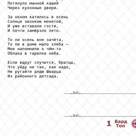
Потянуло манной кашей

Через кухонные двери.

За окном катилось в осень

Солнце звонкою монетой,

И уже вставали гости,

И почти замёрзло лето.

То ли осень вне зачёта,

То ли в доме мало хлеба –

Мне напомнили о чём-то

Облака в тарелке неба.

Если вдруг случится, братцы,

Что уйду не так, как надо,

Не ругайте дядю Шварца

Из районного детсада.
