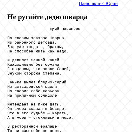
Панюшкин
< Юрий
Не ругайте дядю шварца
                  Юрий Панюшкин

По словам завхоза Шварца

Из районного детсада,

Был уже тогда я, братцы,

Не способен жить как надо.

И делился манной кашей

Каждодневно без обмана

С пацаном, что звали Сашей,

Внуком сторожа Степана.

Санька вылез бледно-серый

Из детсадовской юдоли.

Но сварил себе карьеру

На приличном солидоле.

Интендант на пике даты.

Он вчера сказал в беседе,

Что в его судьбе – караты,

А в моей – стекляшки в меде.

В ресторанном ералаше,

То ли сам себе не верю,
