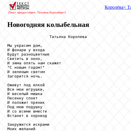
Королёва
< Т
(Текст предоставил: Татьяна Королёва
<)
Новогодняя колыбельная
                  Татьяна Королева

Мы украсим дом,

И фонари у входа

Будут разноцветные

Светить в окно,

И зима опять нам скажет

"С новым годом!"

И зеленым светом

Загорится ночь.

Оживут под елкой

Все мои игрушки,

И веселый мишка

Песенку споет

И положит пряник

Под мою подушку

И со всеми вместе 

Встанет в хоровод

Закружится искрами 

Моих желаний
