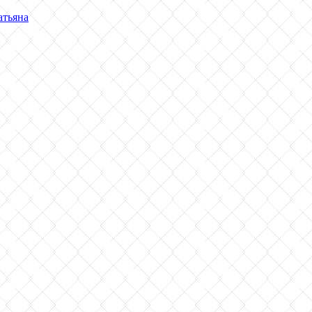
атьяна