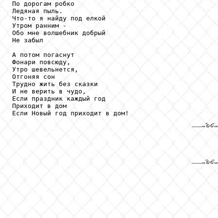
По дорогам робко

Ледяная пыль.

Что-то я найду под елкой

Утром ранним -

Обо мне волшебник добрый

Не забыл

А потом погаснут

Фонари повсюду,

Утро шевельнется,

Отгоняя сон

Трудно жить без сказки

И не верить в чудо,

Если праздник каждый год

Приходит в дом
