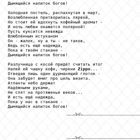
Дымящийся напиток богов!

Холодная постель, распахнутая в март,

Возлюбленная притворилась лярвой,

Но стоит ей вдохнуть кофейный аромат -

И ночь любви окажется полярной!

Пусть куксится невежда

Влюблённым истуканом

Он - жалок, ну а ты - не таков,

Ведь есть ещё надежда,

Пока в твоём стакане -

Дымящийся напиток богов!

Разлучница с косой придёт считать итог

Налей ей чашку кофе, чиркни 
Zippo
...

Отведав лишь один дурманящий глоток -

Она забудет вмиг про цель визита.

Атланты небо держат

Надёжными руками,

Не спят на протяженье веков...

И есть ещё надежда,

Пока у нас в стакане -

Дымящийся напиток богов!