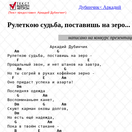
Дубинчик
< Аркадий
(Текст предоставил: Аркадий Дубинчик
<)
Рулеткою судьба, поставишь на зеро...
написано на конкурс презентац
                  Аркадий Дубинчик

Am
G
Рулеткою судьба, поставишь на зеро -

F
E
Прощальный звон, и нет штанов на завтра,

Am
G
Но ты согрей в руках кофейное зерно -

F
E
Am
Оно придаст успеха и азарта!

Dm
Последняя одежда

G
Am
Воспоминаньем канет,

Dm
G
Am
Скуют карман оковы долгов,

Dm
Но есть ещё надежда,

G
Am
Пока в твоём стакане -

B
E
Am