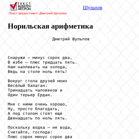
Шульпов
(Текст предоставил: Дмитрий Шульпов
Норильская арифметика
                  Дмитрий Шульпов

Снаружи – минус сорок два,

В избе – плюс тридцать пять.

Нам наплевать на холода,

Ведь на столе ноль пять!

Вокруг стола друзей моих

Весёлый балаган:

Тринадцать чаловеков и

Один терьер Ердан.

Мне с ними очень хорошо,

Ну, просто благодать,

А под столом стоят ещё

Двенадцать по ноль пять.

Поскольку водка – не вода,

Считайте, господа:

Плюс сорок минус сорок два
