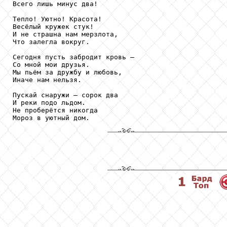
Всего лишь минус два!

Тепло! Уютно! Красота!

Весёлый кружек стук!

И не страшна нам мерзлота,

Что залегла вокруг.

Сегодня пусть забродит кровь –

Со мной мои друзья.

Мы пьём за дружбу и любовь,

Иначе нам нельзя.

Пускай снаружи – сорок два

И реки подо льдом.

Не проберётся никогда
