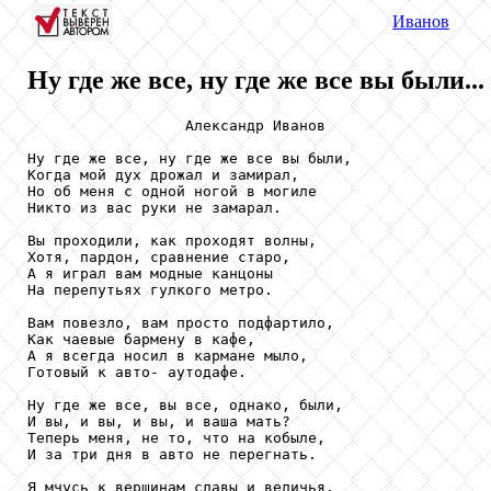
Иванов
Ну где же все, ну где же все вы были...
                  Александр Иванов

Ну где же все, ну где же все вы были, 

Когда мой дух дрожал и замирал,

Но об меня с одной ногой в могиле

Никто из вас руки не замарал.

Вы проходили, как проходят волны,

Хотя, пардон, сравнение старо,

А я играл вам модные канцоны

На перепутьях гулкого метро.

Вам повезло, вам просто подфартило,

Как чаевые бармену в кафе,

А я всегда носил в кармане мыло,

Готовый к авто- аутодафе.

Ну где же все, вы все, однако, были,

И вы, и вы, и вы, и ваша мать?

Теперь меня, не то, что на кобыле,

И за три дня в авто не перегнать.

Я мчусь к вершинам славы и величья,
