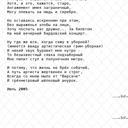
Хотя, и это, кажется, старо,

Ангажемент имея заграничный,

Могу плевать на медь и серебро.

Но оставаясь искренним при этом,

Без выраженья злобы на лице,

Хочу послать вас дружно... За билетом

На мой вечерний бардовский концерт.

Ну где же все, когда сижу в уборной?

(имеется ввиду артистическая грим-уборная)

И некий звук буравит мне нутро -

То безызвестный сявка подзаборный

Мне пилит стул в полуночном метро.

И потому, что жизнь не брёх собачий,

А путь артиста жертвенен и строг,

Всегда со мною мыло от "Версаче"

И трёхметровый шёлковый шнурок.

Июль 
2005