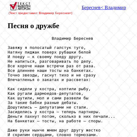
Береснев
< Владимир
(Текст предоставил: Владимир Береснев
<)
Песня о дружбе
                  Владимир Береснев

Завяжу я полосатый галстук туго,

Натяну пиджак поверх рубашки белой

И поеду – к своему поеду другу.

Не напиться, разговаривать по делу.

Все короче наши встречи раз от раза.

Все длиннее наши тосты на банкетах.

Точно звезды, гаснут тихо и не сразу

Впечатленья о закатах и рассветах:

Как сидели у костра, коптили рыбу,

Как ругали дармоедов-депутатов,

Как шутили, мол и сами развели бы 

За такие бабки разные дебаты.

Дошутились – депутатами не стали.

Засиделись у костра – теперь партнеры.

Деньги пахнут потом, сколько в них печали...

На банкетах – тосты, на работе – споры.

Даже руки нынче жмем друг другу жестко

И скрипим сердцами, словно тормозами.
