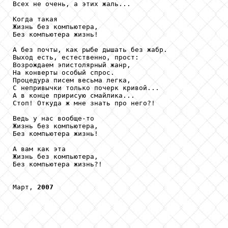
Всех не очень, а этих жаль...

Когда такая

Жизнь без компьютера,

Без компьютера жизнь!

А без почты, как рыбе дышать без жабр.

Выход есть, естественно, прост:

Возрождаем эпистолярный жанр,

На конверты особый спрос.

Процедура писем весьма легка,

С непривычки только почерк кривой...

А в конце пририсую смайлика...

Стоп! Откуда ж мне знать про него?!

Ведь у нас вообще-то

Жизнь без компьютера,

Без компьютера жизнь!

А вам как эта

Жизнь без компьютера,

Без компьютера жизнь?!

Март, 
2007