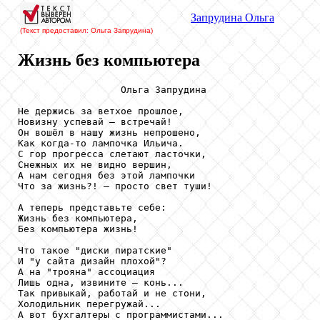
Запрудина
Ольга
(Текст предоставил: Ольга Запрудина
)
Жизнь без компьютера
                  Ольга Запрудина

Не держись за ветхое прошлое,

Новизну успевай – встречай!

Он вошёл в нашу жизнь непрошено,

Как когда-то лампочка Ильича.

С гор прогресса слетают ласточки,

Снежных их не видно вершин,

А нам сегодня без этой лампочки

Что за жизнь?! – просто свет туши!

А теперь представьте себе:

Жизнь без компьютера,

Без компьютера жизнь!

Что такое "диски пиратские"

И "у сайта дизайн плохой"?

А на "трояна" ассоциация

Лишь одна, извините – конь...

Так привыкай, работай и не стони,

Холодильник перегружай...

А вот бухгалтеры с программистами...
