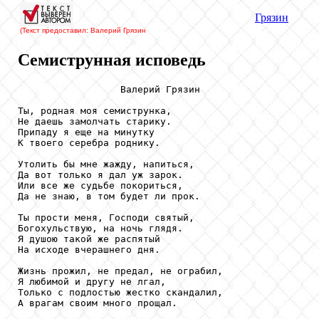
Грязин
(Текст предоставил: Валерий Грязин
Семиструнная исповедь
                  Валерий Грязин

Ты, родная моя семиструнка,

Не даешь замолчать старику.

Припаду я еще на минутку

К твоего серебра роднику.

Утолить бы мне жажду, напиться,

Да вот только я дал уж зарок.

Или все же судьбе покориться,

Да не знаю, в том будет ли прок.

Ты прости меня, Господи святый,

Богохульствую, на ночь глядя.

Я душою такой же распятый

На исходе вчерашнего дня.

Жизнь прожил, не предал, не ограбил,

Я любимой и другу не лгал,

Только с подлостью жестко скандалил,

А врагам своим много прощал.
