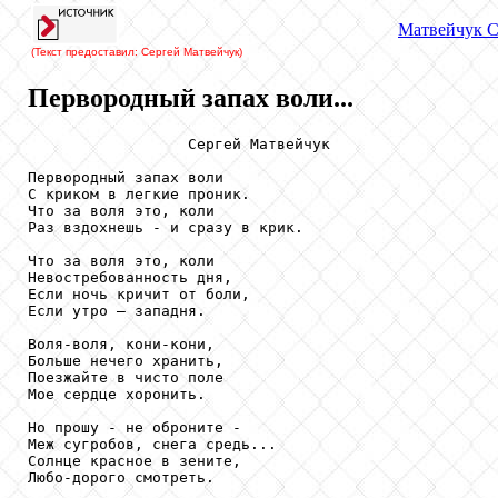
Матвейчук
С
(Текст предоставил: Сергей Матвейчук
)
Первородный запах воли...
                  Сергей Матвейчук

Первородный запах воли

С криком в легкие проник.

Что за воля это, коли

Раз вздохнешь - и сразу в крик.

Что за воля это, коли

Невостребованность дня,

Если ночь кричит от боли,

Если утро – западня.

Воля-воля, кони-кони,

Больше нечего хранить,

Поезжайте в чисто поле

Мое сердце хоронить.

Но прошу - не оброните -

Меж сугробов, снега средь...

Солнце красное в зените,

Любо-дорого смотреть.
