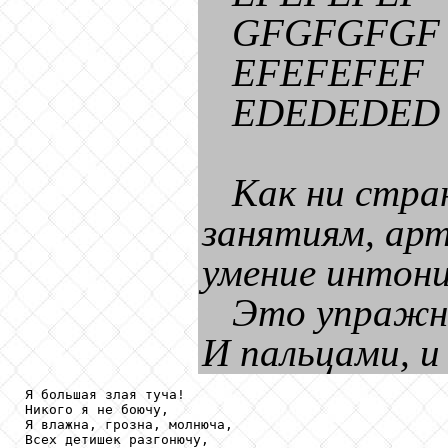
GFGFGFGF
EFEFEFEF
EDEDEDED
Как ни стра
занятиям, арт
умение интон
Это упражне
И пальцами, и
Я большая злая туча!

Никого я не боючу,

Я влажна, грозна, молнюча,

Всех детишек разгонючу,
