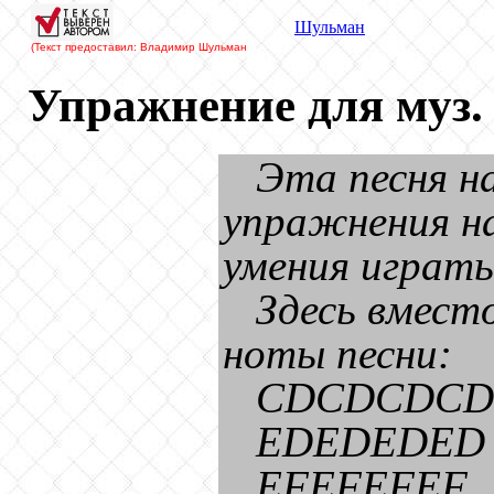
Шульман
(Текст предоставил: Владимир Шульман
Упражнение для муз.
Эта песня н
упражнения н
умения играть
Здесь вмест
ноты песни:
CDСDCDC
EDEDEDED
EFEFEFEF