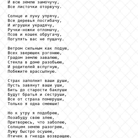
И всю землю замочучу,

Все листочки оторвучу.

Солнце и луну упрячу,

Все деревья посгибачу,

И игрушки украдячу,

Ручки-ножки отломачу,

Псов и кошек обругачу,

Погулять вас не пущачу.

Ветром сильным как подую,

Всех зверюшек рзгонюю,

Градом землю завалюю,

Стекла в доме разобьюю,

И родителей вспугную,

Побежите врассыпную.

Страх заполнит ваши души,

Пусть завянут ваши уши,

Бить до старости баклуши

Будут братья и сеструши,

Все от страха померуши,

Только я одна смеюши!

Но к утру я подобрею,

Позабуду свою злею,

Притворюсь, что заболею,

Солнцем землю разогрею,

Лужу быстро осушею,

Птичек в гнезда возвращею. 
