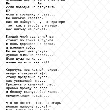
Dm
Am
E7

если в сознанку играть...

Но никакие каратели

нас не найдут в лунном кратере,

там, как в утробе у матери,

нас никому не сыскать...

Каждый мной сделанный шаг

ставит по точке в судьбе...

В пыль дерзновенья кроша,

я изменяю себе.

Но не дает мне уснуть

лунная пыль на глазах...

Если душа на кону,

нужен ли этот азарт?!!

C
прячусь под кожный покров,

выйду в закрытый эфир

стану предельно суров,

как увядающий мир...

Грохнусь о каменный плес,

кровью пройду по воде,

в бездну скачусь без колес,

предвосхищая предел...

Что же потом – тишь да хмарь,

полная напрочь тоска? –
