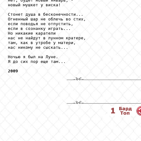
Нет, будет новый январь, -

новый мушкет у виска!

Стонет душа в бесконечности...

Огненный шар не облечь во стих,

если поводья не отпустить,

если в сознанку играть...

Но никакие каратели

нас не найдут в лунном кратере,

там, как в утробе у матери,

нас никому не сыскать...

Ночью я был на Луне.

Я до сих пор еще там...

2009