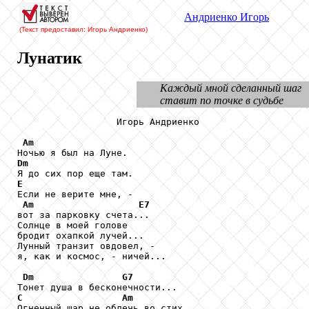
Андриенко
Игорь
(Текст предоставил: Игорь Андриенко
)
Лунатик
Каждый мной сделанный шаг
ставит по точке в судьбе
                  Игорь Андриенко

Am
Dm
E

Если не верите мне, -

Am
E7
вот за парковку счета...

Солнце в моей голове

бродит охапкой лучей...

Лунный транзит овдовел, -

я, как и космос, - ничей...

Dm
G7
C
Am