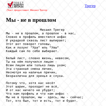
Трегер
(Текст предоставил: Михаил Трегер
Мы - не в прошлом
                  Михаил Трегер

Мы - не в прошлом, а прошлое - в нас,

Словно в профиль вместился анфас

И украдкой сквозь лист выпирает;

Этот вот поворот головы,

Как и лозунг "Ура" иль "Увы"

Каждый сам по себе выбирает.

Белый лист, словно жизнь, невесом,

Ты на нём получился лицом -

Всем лицом или только лишь ухом;

Эта странная смена личин,

Несмотря на наличье причин,

Безразлична для зренья и слуха.

Потому что, хотя нас несёт

Этот шарик, проходит не всё,

И от нас ничего не убудет;

Что нам профиль и что нам анфас -

Мы не в прошлом, мы - здесь, мы - сейчас;

Тот, кто был, тот и есть, тот и будет.
