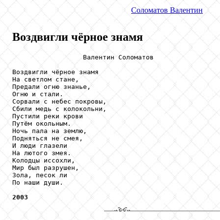
Соломатов
Валентин
Воздвигли чёрное знамя
                  Валентин Соломатов

Воздвигли чёрное знамя

На светлом стане,

Предали огню знанье,

Огню и стали.

Сорвали с небес покровы,

Сбили медь с колокольни,

Пустили реки крови

Путём окольным.

Ночь пала на землю,

Подняться не смея,

И люди глазели

На лютого змея.

Колодцы иссохли,

Мир был разрушен,

Зола, песок ли

По наши души.

2003