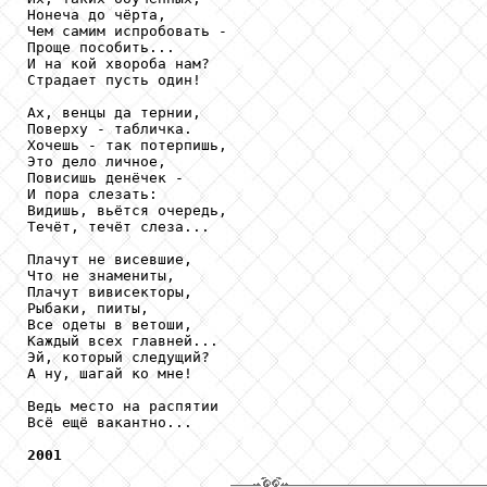
Нонеча до чёрта,

Чем самим испробовать -

Проще пособить...

И на кой хвороба нам?

Страдает пусть один!

Ах, венцы да тернии,

Поверху - табличка.

Хочешь - так потерпишь,

Это дело личное,

Повисишь денёчек -

И пора слезать:

Видишь, вьётся очередь,

Течёт, течёт слеза...

Плачут не висевшие,

Что не знамениты,

Плачут вивисекторы,

Рыбаки, пииты,

Все одеты в ветоши,

Каждый всех главней...

Эй, который следущий?

А ну, шагай ко мне!

Ведь место на распятии

Всё ещё вакантно...

2001