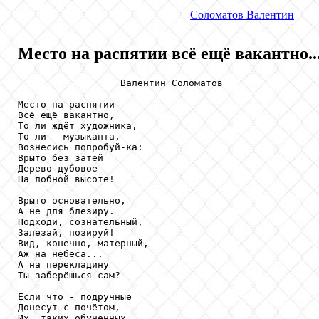
Соломатов
Валентин
Место на распятии всё ещё вакантно..
                  Валентин Соломатов

Место на распятии

Всё ещё вакантно,

То ли ждёт художника,

То ли - музыканта.

Вознесись попробуй-ка:

Врыто без затей

Дерево дубовое -

На лобной высоте!

Врыто основательно,

А не для блезиру.

Подходи, сознательный,

Залезай, позируй!

Вид, конечно, матерный,

Аж на небеса...

А на перекладину

Ты заберёшься сам?

Если что - подручные

Донесут с почётом,

Их, таких обученных,
