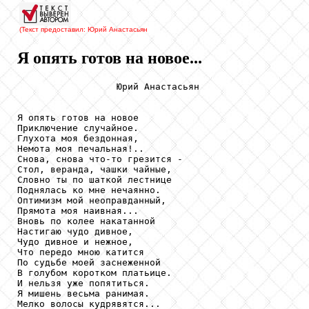
(Текст предоставил: Юрий Анастасьян
Я опять готов на новое...
                  Юрий Анастасьян

Я опять готов на новое 

Приключение случайное.

Глухота моя бездонная,

Немота моя печальная!..

Снова, снова что-то грезится -

Стол, веранда, чашки чайные,

Словно ты по шаткой лестнице

Поднялась ко мне нечаянно.

Оптимизм мой неоправданный,

Прямота моя наивная...

Вновь по колее накатанной

Настигаю чудо дивное,

Чудо дивное и нежное,

Что передо мною катится

По судьбе моей заснеженной

В голубом коротком платьице.

И нельзя уже попятиться.

Я мишень весьма ранимая.

Мелко волосы кудрявятся...
