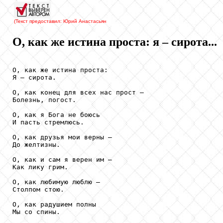
(Текст предоставил: Юрий Анастасьян
О, как же истина проста: я – сирота...
О, как же истина проста:

Я – сирота.

О, как конец для всех нас прост –

Болезнь, погост.

О, как я Бога не боюсь

И пасть стремлюсь.

О, как друзья мои верны –

До желтизны.

О, как и сам я верен им –

Как лику грим.

О, как любимую люблю –

Столпом стою.

О, как радушием полны

Мы со спины.
