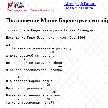
Айзендорф
Галина
Подлесная
Ольга
(Текст предоставил: Галина Айзендорф
)
Посвящение Мише Баранчуку сентябр
 стихи Ольга Подлесная музыка Галина Айзендорф       
Посвящение Мише Баранчуку   сентябрь 
2006
Am
...Вы немного поплачьте – для виду.

Dm
А душа рассмеётся –вольна:

E7
Нет за мной ни вины, ни обиды-

Am
Я за всё рассплатилась сполна!

A6
И в весёлое жаркое пламя

Dm
Превратив идеальный елей,

Am
Вознесётся, цепляясь крылами

E7
Am
За узлы торсионных полей!
