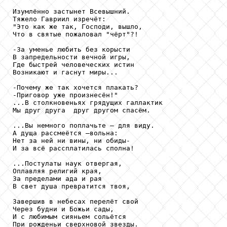
Изумлённо застынет Всевышний.

Тяжело Гавриил изречёт:

"Это как же так, Господи, вышло,

Что в святые пожаловал "чёрт"?!

-За уменье любить без корысти

В запредельности вечной игры,

Где быстрей человеческих истин

Возникают и гаснут миры...

-Почему же так хочется плакать?

-Приговор уже произнесён!"

...В столкновеньях грядущих галлактик

Мы друг друга  друг другом спасём.

...Вы немного поплачьте – для виду.

А дуща рассмеётся –вольна:

Нет за ней ни вины, ни обиды-

И за всё рассплатилась сполна!

...Постулаты наук отвергая,

Оплавляя религий края,

За пределами ада и рая

В свет душа превратится твоя,

Завершив в небесах перелёт свой

Через будни и Божьи сады,

И с любимым сияньем сольётся

При рожденьи сверхновой звезды.
