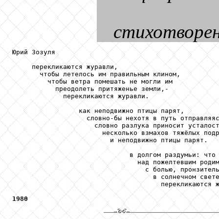
стихотворен
Юрий Зозуля

     перекликаются журавли,

       чтобы летелось им правильным клином,

         чтобы ветра помешать не могли им

           преодолеть притяженье земли,-

             перекликаются журавли.

                 как неподвижно птицы парят,

                   словно-бы нехотя в путь отправляяс
                     словно разлука приносит усталост
                       несколько взмахов тяжёлых подр
                         и неподвижно птицы парят.

                              в долгом раздумьи: что 
                                над пожелтевшим родим
                                  с болью, пронзитель
                                    в солнечном свете
                                      перекликаются ж
1980