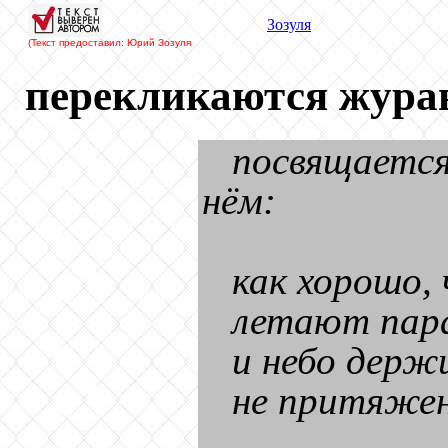
Зозуля
(Текст предоставил: Юрий Зозуля
перекликаются журав
посвящается
нём:
как хорошо,
летают пара
и небо держ
не притяжен