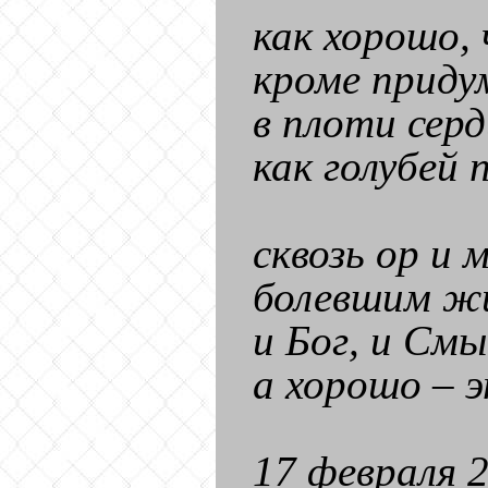
как хорошо,
кроме приду
в плоти сер
как голубей 
сквозь ор и 
болевшим жи
и Бог, и См
а хорошо – э
17 февраля 