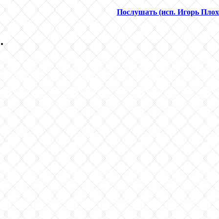
Послушать (исп. Игорь Плох
.