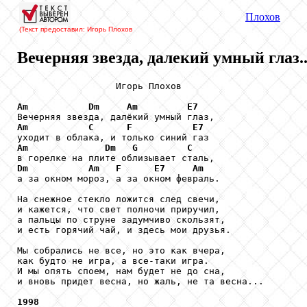
Плохов
(Текст предоставил: Игорь Плохов
Вечерняя звезда, далекий умный глаз..
                  Игорь Плохов

Am
Dm
Am
E7
Am
C
F
E7
Am
Dm
G
C
Dm
Am
F
E7
Am
а за окном мороз, а за окном февраль.

На снежное стекло ложится след свечи,

и кажется, что свет полночи приручил,

а пальцы по струне задумчиво скользят,

и есть горячий чай, и здесь мои друзья.

Мы собрались не все, но это как вчера,

как будто не игра, а все-таки игра.

И мы опять споем, нам будет не до сна,

и вновь придет весна, но жаль, не та весна...

1998