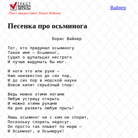
Вайнер
(Текст предоставил: Борис Вайнер
Песенка про осьминога
                  Борис Вайнер

Тот, кто придумал осьминогу

Такое имя – Осьминог,

Судил о щупальцах нестрого

И лучше выдумать бы мог.

И ноги это или руки –

Нам неизвестно до сих пор,

И до сих пор в морской науке

Вовсю кипит серьёзный спор:

Ведь можно этими ногами

Любую устрицу открыть

И можно этими руками 

На дне развить любую прыть!

Лишь осьминог ни с кем не спорит,

Поскольку спорить недосуг.

Он просто так плывет по морю – 

И Осьминог, и Осьмирук!
