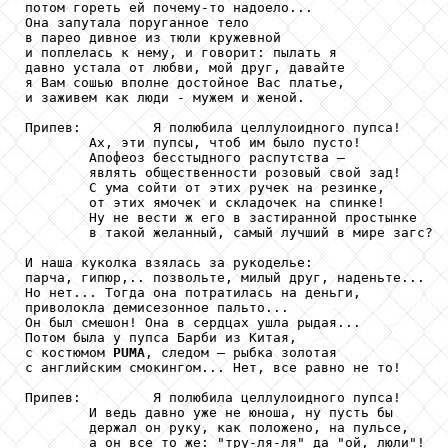
потом гореть ей почему-то надоело...

Она запутала поруганное тело

в парео дивное из тюли кружевной

и поплелась к нему, и говорит: пылать я

давно устала от любви, мой друг, давайте

я Вам сошью вполне достойное Вас платье,

и заживем как люди - мужем и женой.

Припев:         Я полюбила целлулоидного пупса!

        Ах, эти пупсы, чтоб им было пусто!

        Апофеоз бесстыдного распутства – 

        являть общественности розовый свой зад!

        С ума сойти от этих ручек на резинке,

        от этих ямочек и складочек на спинке!

        Ну не вести ж его в застиранной простынке

        в такой желанный, самый лучший в мире загс?

И наша куколка взялась за рукоделье:

парча, гипюр,.. позвольте, милый друг, наденьте...

Но нет... Тогда она потратилась на деньги,

приволокла демисезонное пальто...

Он был смешон! Она в сердцах ушла рыдая...

Потом была у пупса Барби из Китая,

с костюмом 
PUMA
, следом – рыбка золотая

с английским смокингом... Нет, все равно не то!

Припев:         Я полюбила целлулоидного пупса!

        И ведь давно уже не юноша, ну пусть бы

        держал он руку, как положено, на пульсе,

        а он все то же: "тру-ля-ля" да "ой, люли"!
