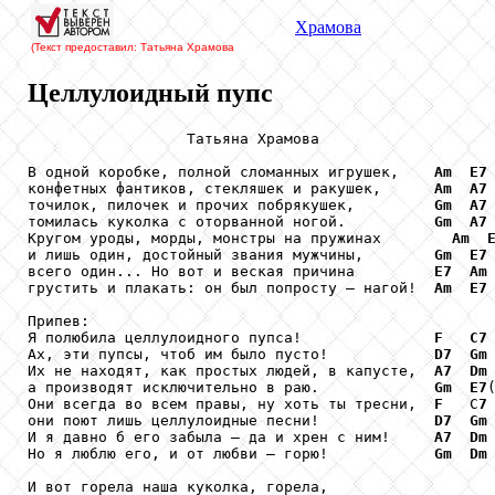
Храмова
(Текст предоставил: Татьяна Храмова
Целлулоидный пупс
                  Татьяна Храмова

В одной коробке, полной сломанных игрушек,    
Am
E7
конфетных фантиков, стекляшек и ракушек,      
Am
A7
точилок, пилочек и прочих побрякушек,         
Gm
A7
томилась куколка с оторванной ногой.          
Gm
A7
Кругом уроды, морды, монстры на пружинах        
Am
и лишь один, достойный звания мужчины,        
Gm
E7
всего один... Но вот и веская причина         
E7
Am
грустить и плакать: он был попросту – нагой!  
Am
E7
Припев:

Я полюбила целлулоидного пупса!               
F
C7
Ах, эти пупсы, чтоб им было пусто!            
D7
Gm
Их не находят, как простых людей, в капусте,  
A7
Dm
а производят исключительно в раю.             
Gm
E7
Они всегда во всем правы, ну хоть ты тресни,  
F
   С
7
они поют лишь целлулоидные песни!             
D7
Gm
И я давно б его забыла – да и хрен с ним!     
A7
Dm
Но я люблю его, и от любви – горю!            
Gm
Dm
И вот горела наша куколка, горела,
