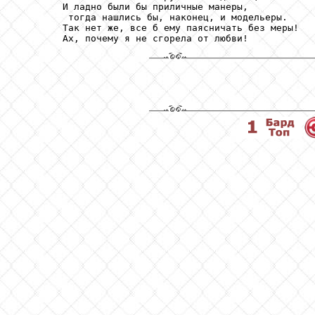
        И ладно были бы приличные манеры, 

         тогда нашлись бы, наконец, и модельеры.

        Так нет же, все б ему паясничать без меры!
