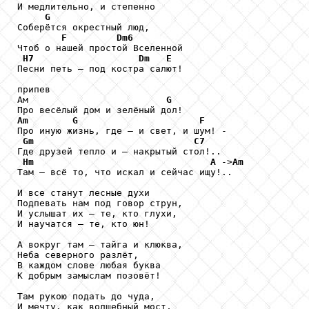
И медлительно, и степенно

G
Соберётся окрестный люд,

F
Dm6
Чтоб о нашей простой Вселенной

H7
Dm
E
Песни петь – под костра салют!

припев

Ам                         
G
Am
G
F
Про иную жизнь, где – и свет, и шум! -

Gm
C7
Где друзей тепло и – накрытый стол!..

Hm
A
 ->
Am
Там – всё то, что искал и сейчас ищу!..

И все станут лесные духи

Подпевать нам под говор струн,

И услышат их – те, кто глухи,

И научатся – те, кто юн!

А вокруг там – тайга и клюква,

Неба северного разлёт,

В каждом слове любая буква

К добрым замыслам позовёт!

Там рукою подать до чуда,

И мечту, как волшебный мост,
