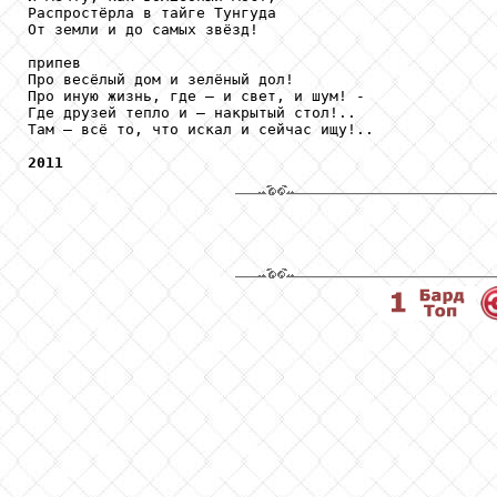
Распростёрла в тайге Тунгуда

От земли и до самых звёзд!

припев

Про весёлый дом и зелёный дол!

Про иную жизнь, где – и свет, и шум! -

Где друзей тепло и – накрытый стол!..

Там – всё то, что искал и сейчас ищу!..

2011