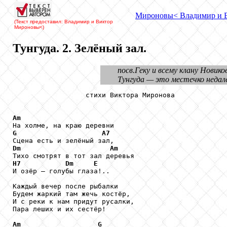
Мироновы
< Владимир и 
(Текст предоставил: Владимир и Виктор
Мироновы
<)
Тунгуда. 2. Зелёный зал.
посв.Геку и всему клану Новико
Тунгуда — это местечко недал
                  стихи Виктора Миронова

Am
G
A7
Dm
Am
H7
Dm
E
И озёр – голубы глаза!..

Каждый вечер после рыбалки

Будем жаркий там жечь костёр,

И с реки к нам придут русалки,

Пара леших и их сестёр!

Am
G