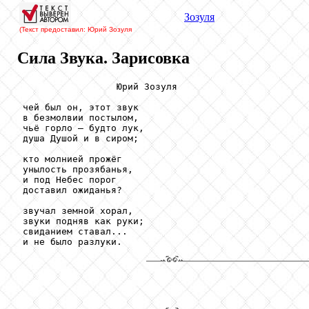
Зозуля
(Текст предоставил: Юрий Зозуля
Сила Звука. Зарисовка
                  Юрий Зозуля

 чей был он, этот звук

 в безмолвии постылом,

 чьё горло – будто лук,

 душа Душой и в сиром;

 кто молнией прожёг

 унылость прозябанья,                                
 и под Небес порог                                   
 доставил ожиданья?

 звучал земной хорал,

 звуки подняв как руки;

 свиданием ставал...

 и не было разлуки.