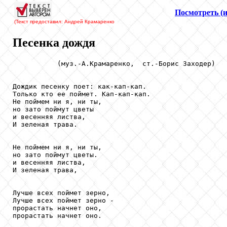
Посмотреть (
(Текст предоставил: Андрей Крамаренко
Песенка дождя
           (муз.-А.Крамаренко,  ст.-Борис Заходер)

Дождик песенку поет: как-кап-кап. 

Только кто ее поймет. Кап-кап-кап. 

Не поймем ни я, ни ты, 

но зато поймут цветы  

и весенняя листва, 

И зеленая трава. 

Не поймем ни я, ни ты, 

но зато поймут цветы. 

и весенняя листва, 

И зеленая трава, 

Лучше всех поймет зерно,

Лучше всех поймет зерно - 

прорастать начнет оно, 

прорастать начнет оно. 
