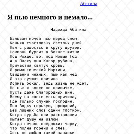
Абатина
Я пью немного и немало...
                  Надежда Абатина

 Бальзам ночей пью перед сном.

 Коньяк счастливых светлых дней

 Пью с радостью в кругу друзей.

 Шампань бурлит в бокале жизни

 Под Рождество, под Новый Год.

 А в Пасху пью Кагор рубина,

 Причастия святую кровь,

 И романтический Мартини,

 Свиданий нежных, пью как мед.

 И эта лучшая причина

 Испить бокал, ведь жизнь не ждет.

 Не пью я вовсе по привычке,

 Пусть даже благородных вин.

 Всему на свете есть причина,

 Где только случай господин.

 Пью Водку горькую, прощаний,

 Без лишних слов одним глотком.

 Когда судьба при расставании

 Пытает душу на излом.

 Когда печаль предложит чарку,

 Что полна горечи и слез.

 Хоть не люблю такой запарки
