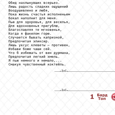
 Обид нахлынувших всерьез.

 Лишь радость сладких ощущений

 Воодушевлено и любя,

 Пока жизнь счастья исполненьем

 Бокал наполнит для меня.

 Пью для здоровья, для веселья,

 Для вдохновенья пригублю,

 Благославляя те мгновенья,

 Когда я факелом горю.

 Случается бывать капризной,

 Предпочитая эликсир.

 Лишь уксус клеветы – противен,

 Избави боже чаши сей.

 Что б избежать от вин дурмана,

 Предпочитая легкий хмель.

 Я пью немного и немало,...
