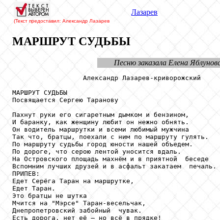
Лазарев
(Текст предоставил: Александр Лазарев
МАРШРУТ СУДЬБЫ
Песню заказала Елена Яблунов
                  Александр Лазарев-криворожский

МАРШРУТ СУДЬБЫ

Посвящается Сергею Таранову

Пахнут руки его сигаретным дымком и бензином,

И баранку, как женщину любит он нежно обнять.

Он водитель маршрутки и всеми любимый мужчина 

Так что, братцы, поехали с ним по маршруту гулять.

По маршруту судьбы город юности нашей объедем.

По дороге, что серою лентой уносится вдаль.

На Островского площадь махнём и в приятной  беседе

Вспомним лучших друзей и в асфальт закатаем  печаль.

ПРИПЕВ:

Едет Серёга Таран на маршрутке,

Едет Таран.

Это братцы не шутка

Мчится на "Мэрсе" Таран-весельчак,

Днепропетровский забойный  чувак.

Есть дорога, нет её – но всё в прядке!
