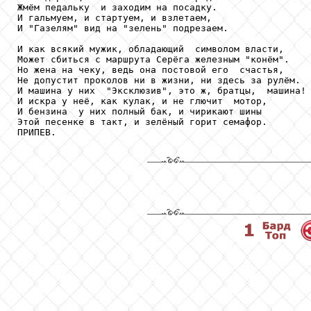
Жмём педальку  и заходим на посадку.

И гальмуем, и стартуем, и взлетаем,

И "Газелям" вид на "зелень" подрезаем.

И как всякий мужик, обладающий  символом власти,

Может сбиться с маршрута Серёга железным "конём".

Но жена на чеку, ведь она постовой его  счастья,

Не допустит проколов ни в жизни, ни здесь за рулём.

И машина у них  "Эксклюзив", это ж, братцы,  машина!

И искра у неё, как кулак, и не глючит  мотор,

И бензина  у них полный бак, и чирикают шины

Этой песенке в такт, и зелёный горит семафор.

ПРИПЕВ.
