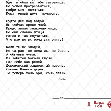
Ждет в объятья тебя заграница. 

Не успел протрезвиться, 

Побриться, помыться – 

Пора, милый друг, помирать. 

Будто дым над водой 

Вы сейчас предо мной. 

Представляю знакомые лица, 

Но они словно птицы. 

Могло ж так случиться, 

Что нам не встречаться опять? 

Коли ты не злодей, 

Не сатрап, не политик, не барин, 

А обычный чувак 

Из забытой богами глуши. 

Рос себе как репей, 

Деревенский задиристый парень, 

Словно Ванька дурак, 

То теперь хошь ори, хошь пляши.