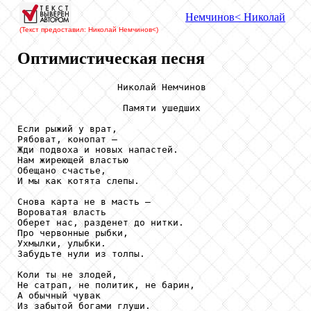
Немчинов
< Николай
(Текст предоставил: Николай Немчинов
<)
Оптимистическая песня
                  Николай Немчинов

                   Памяти ушедших 

Если рыжий у врат, 

Рябоват, конопат – 

Жди подвоха и новых напастей. 

Нам жиреющей властью

Обещано счастье,

И мы как котята слепы. 

Снова карта не в масть –

Вороватая власть 

Оберет нас, разденет до нитки. 

Про червонные рыбки, 

Ухмылки, улыбки. 

Забудьте нули из толпы. 

Коли ты не злодей, 

Не сатрап, не политик, не барин, 

А обычный чувак 

Из забытой богами глуши. 
