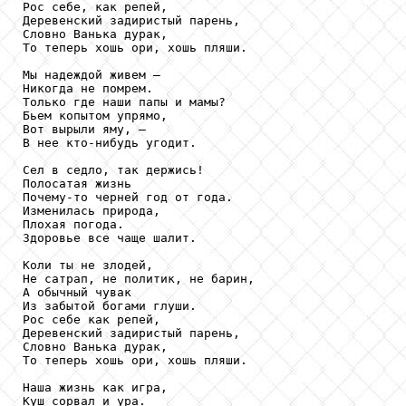
Рос себе, как репей, 

Деревенский задиристый парень, 

Словно Ванька дурак, 

То теперь хошь ори, хошь пляши. 

Мы надеждой живем – 

Никогда не помрем. 

Только где наши папы и мамы? 

Бьем копытом упрямо, 

Вот вырыли яму, – 

В нее кто-нибудь угодит. 

Сел в седло, так держись! 

Полосатая жизнь 

Почему-то черней год от года. 

Изменилась природа, 

Плохая погода. 

Здоровье все чаще шалит. 

Коли ты не злодей, 

Не сатрап, не политик, не барин, 

А обычный чувак 

Из забытой богами глуши. 

Рос себе как репей, 

Деревенский задиристый парень, 

Словно Ванька дурак, 

То теперь хошь ори, хошь пляши. 

Наша жизнь как игра, 

Куш сорвал и ура. 
