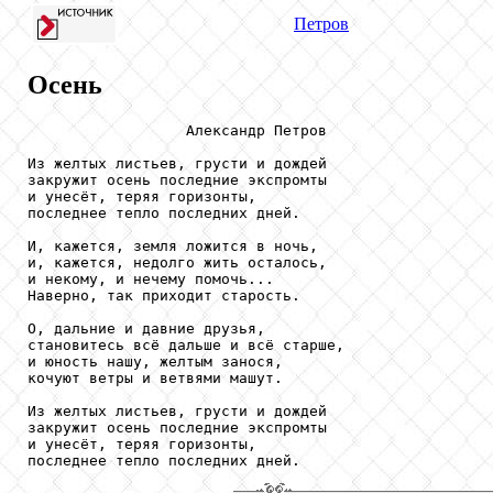
Петров
Осень
                  Александр Петров

Из желтых листьев, грусти и дождей 

закружит осень последние экспромты 

и унесёт, теряя горизонты, 

последнее тепло последних дней. 

И, кажется, земля ложится в ночь, 

и, кажется, недолго жить осталось, 

и некому, и нечему помочь... 

Наверно, так приходит старость. 

О, дальние и давние друзья, 

становитесь всё дальше и всё старше, 

и юность нашу, желтым занося, 

кочуют ветры и ветвями машут. 

Из желтых листьев, грусти и дождей 

закружит осень последние экспромты 

и унесёт, теряя горизонты, 
