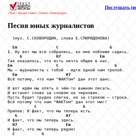
Послушать (и
(Текст предоставил: Семён Сковородин
Песня юных журналистов
  (муз. С.СКОВОРОДИН, слова Е.СПИРИДОНОВА) 

Em
C
G
1
. Ну вот мы все собрались, ко мне поближе садись.

G
H7
Em
Em
C
G
Мы – журналисты с тобой - идти одной нам тропой.

Em
H7
Всё потому, что нам "ФАКТом" дан этот шанс.

И вот идём мы опять о чём-то важном писать.

И встанет слово за словом на черновик.

Пусть будет трудно слегка, но за строкою – строка.

Всё потому что нам "ФАКТом" дан этот миг!

C
G
Припев: И факт, что мы теперь есть.

G
H7
И факт, что мы теперь здесь.

H7
Em
И факт, что мы теперь рядом!

C
G